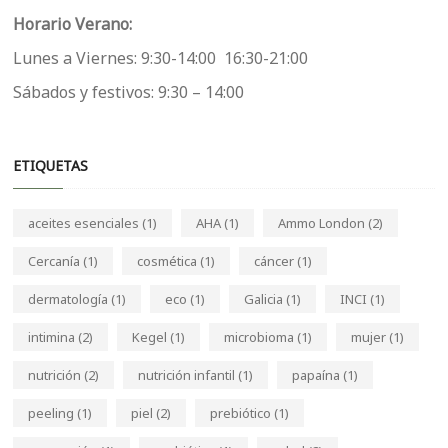
Horario Verano:
Lunes a Viernes: 9:30-14:00 16:30-21:00
Sábados y festivos: 9:30 – 14:00
ETIQUETAS
aceites esenciales
(1)
AHA
(1)
Ammo London
(2)
Cercanía
(1)
cosmética
(1)
cáncer
(1)
dermatología
(1)
eco
(1)
Galicia
(1)
INCI
(1)
intimina
(2)
Kegel
(1)
microbioma
(1)
mujer
(1)
nutrición
(2)
nutrición infantil
(1)
papaína
(1)
peeling
(1)
piel
(2)
prebiótico
(1)