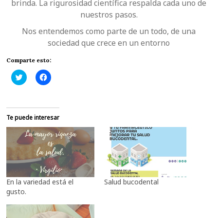
brinda. La rigurosidad científica respalda cada uno de
nuestros pasos.
Nos entendemos como parte de un todo, de una
sociedad que crece en un entorno
Comparte esto:
H
H
a
a
z
z
c
c
l
l
i
i
c
c
Te puede interesar
p
p
a
a
r
r
a
a
c
c
o
o
m
m
p
p
a
a
r
r
En la variedad está el
Salud bucodental
t
t
i
i
gusto.
r
r
e
e
n
n
T
F