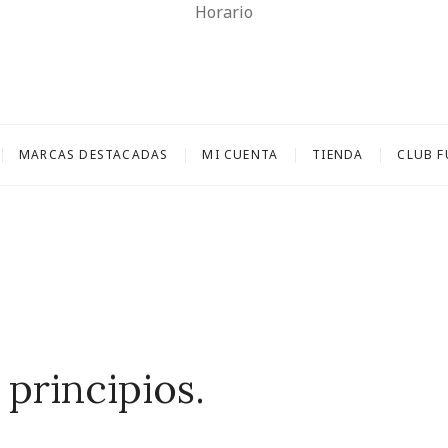
Horario
 Casariego
FARMACIA Y PARAFARMACIA.
MARCAS DESTACADAS
MI CUENTA
TIENDA
CLUB 
principios.