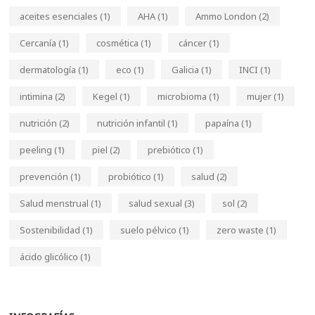
aceites esenciales
(1)
AHA
(1)
Ammo London
(2)
Cercanía
(1)
cosmética
(1)
cáncer
(1)
dermatología
(1)
eco
(1)
Galicia
(1)
INCI
(1)
intimina
(2)
Kegel
(1)
microbioma
(1)
mujer
(1)
nutrición
(2)
nutrición infantil
(1)
papaína
(1)
peeling
(1)
piel
(2)
prebiótico
(1)
prevención
(1)
probiótico
(1)
salud
(2)
Salud menstrual
(1)
salud sexual
(3)
sol
(2)
Sostenibilidad
(1)
suelo pélvico
(1)
zero waste
(1)
ácido glicólico
(1)