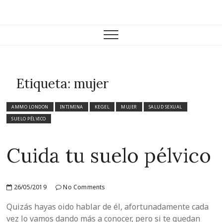
Skip
to
Farmacia Casariego
VENTA DE PRODUCTOS DE FARMACIA Y PARAFARMACIA.
content
Etiqueta:
mujer
AMMO LONDON
INTIMINA
KEGEL
MUJER
SALUD SEXUAL
SUELO PÉLVICO
Cuida tu suelo pélvico
26/05/2019
No Comments
Quizás hayas oido hablar de él, afortunadamente cada
vez lo vamos dando más a conocer, pero si te quedan