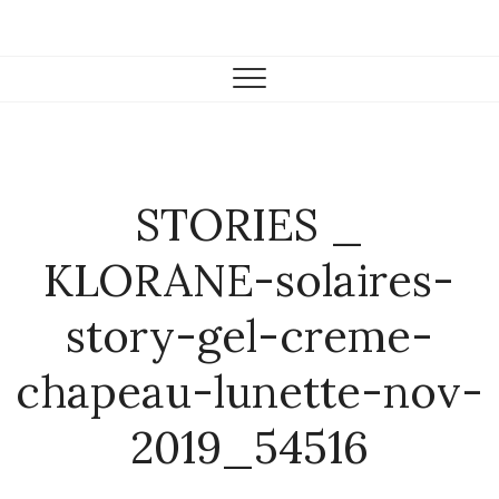
Skip
to
Farmacia Casariego
VENTA DE PRODUCTOS DE FARMACIA Y PARAFARMACIA.
content
STORIES _
KLORANE-solaires-
story-gel-creme-
chapeau-lunette-nov-
2019_54516