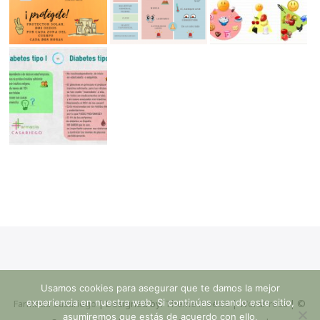
Usamos cookies para asegurar que te damos la mejor
experiencia en nuestra web. Si continúas usando este sitio,
Farmacia Casariego
| Designed by:
Theme Freesia
|
WordPress
| ©
asumiremos que estás de acuerdo con ello.