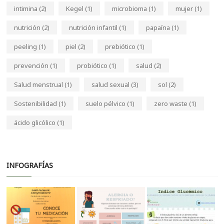
intimina
(2)
Kegel
(1)
microbioma
(1)
mujer
(1)
nutrición
(2)
nutrición infantil
(1)
papaína
(1)
peeling
(1)
piel
(2)
prebiótico
(1)
prevención
(1)
probiótico
(1)
salud
(2)
Salud menstrual
(1)
salud sexual
(3)
sol
(2)
Sostenibilidad
(1)
suelo pélvico
(1)
zero waste
(1)
ácido glicólico
(1)
INFOGRAFÍAS