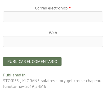
Correo electrónico
*
Web
Navegación
Published in
STORIES _ KLORANE-solaires-story-gel-creme-chapeau-
de
lunette-nov-2019_54516
entradas