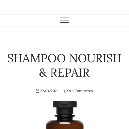
Skip
to
Farmacia Casariego
VENTA DE PRODUCTOS DE FARMACIA Y PARAFARMACIA.
content
SHAMPOO NOURISH
& REPAIR
22/04/2021
No Comments