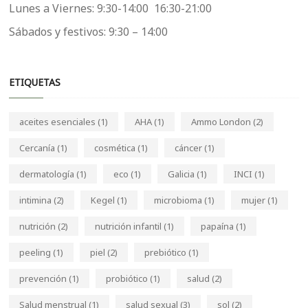
Lunes a Viernes: 9:30-14:00 16:30-21:00
Sábados y festivos: 9:30 – 14:00
ETIQUETAS
aceites esenciales
(1)
AHA
(1)
Ammo London
(2)
Cercanía
(1)
cosmética
(1)
cáncer
(1)
dermatología
(1)
eco
(1)
Galicia
(1)
INCI
(1)
intimina
(2)
Kegel
(1)
microbioma
(1)
mujer
(1)
nutrición
(2)
nutrición infantil
(1)
papaína
(1)
peeling
(1)
piel
(2)
prebiótico
(1)
prevención
(1)
probiótico
(1)
salud
(2)
Salud menstrual
(1)
salud sexual
(3)
sol
(2)