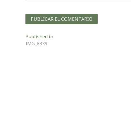
Navegación
Published in
IMG_8339
de
entradas