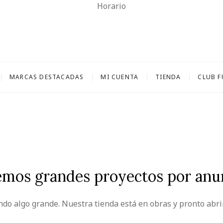
Horario
 Casariego
FARMACIA Y PARAFARMACIA.
MARCAS DESTACADAS
MI CUENTA
TIENDA
CLUB 
mos grandes proyectos por anu
ndo algo grande. Nuestra tienda está en obras y pronto abri