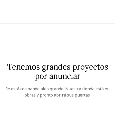
Skip
to
Farmacia Casariego
VENTA DE PRODUCTOS DE FARMACIA Y PARAFARMACIA.
content
Tenemos grandes proyectos
por anunciar
Se está cocinando algo grande. Nuestra tienda está en
obras y pronto abrirá sus puertas.