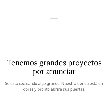
Skip
to
Farmacia Casariego
VENTA DE PRODUCTOS DE FARMACIA Y PARAFARMACIA.
content
Tenemos grandes proyectos
por anunciar
Se está cocinando algo grande. Nuestra tienda está en
obras y pronto abrirá sus puertas.