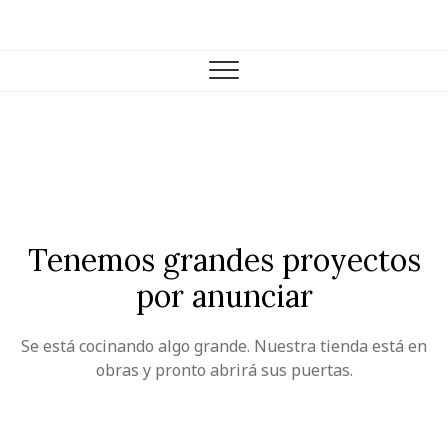
Skip
to
Farmacia Casariego
VENTA DE PRODUCTOS DE FARMACIA Y PARAFARMACIA.
content
Tenemos grandes proyectos
por anunciar
Se está cocinando algo grande. Nuestra tienda está en
obras y pronto abrirá sus puertas.