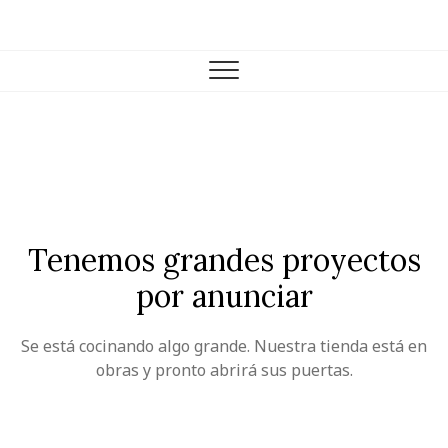
Skip
to
Farmacia Casariego
VENTA DE PRODUCTOS DE FARMACIA Y PARAFARMACIA.
content
Tenemos grandes proyectos
por anunciar
Se está cocinando algo grande. Nuestra tienda está en
obras y pronto abrirá sus puertas.