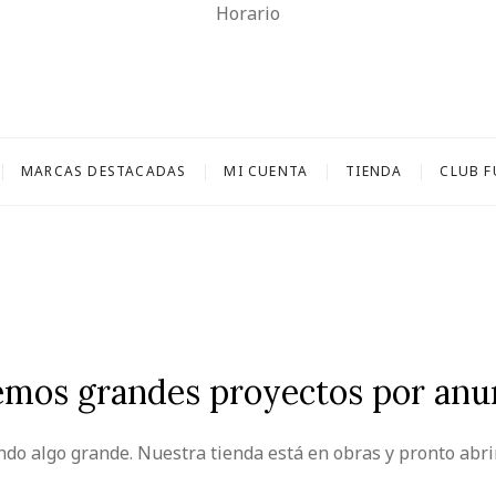
Horario
 Casariego
FARMACIA Y PARAFARMACIA.
MARCAS DESTACADAS
MI CUENTA
TIENDA
CLUB 
mos grandes proyectos por anu
ndo algo grande. Nuestra tienda está en obras y pronto abri